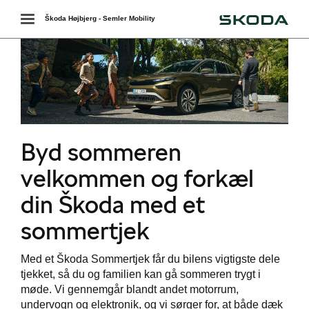
Škoda
Toggle
Škoda Højbjerg - Semler Mobility
navigation
Byd sommeren
velkommen og forkæl
din Škoda med et
sommertjek
Med et Škoda Sommertjek får du bilens vigtigste dele
tjekket, så du og familien kan gå sommeren trygt i
møde. Vi gennemgår blandt andet motorrum,
undervogn og elektronik, og vi sørger for, at både dæk