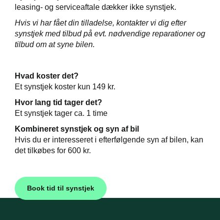
de
leasing- og serviceaftale dækker ikke synstjek.
Hvis vi har fået din tilladelse, kontakter vi dig efter
e 5+
synstjek med tilbud på evt. nødvendige reparationer og
tilbud om at syne bilen.
elbiler
ementer
Hvad koster det?
Et synstjek koster kun 149 kr.
ct
Hvor lang tid tager det?
de
Et synstjek tager ca. 1 time
Kombineret synstjek og syn af bil
Hvis du er interesseret i efterfølgende syn af bilen, kan
det tilkøbes for 600 kr.
ugtbilsattest
Book tid til synstjek
t