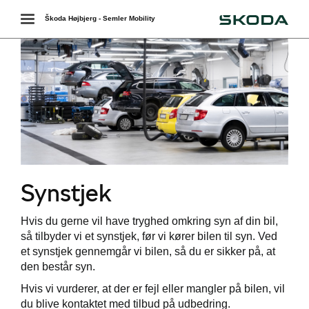
Škoda
Toggle
Škoda Højbjerg - Semler Mobility
navigation
Synstjek
værkstedet
Hvis du gerne vil have tryghed omkring syn af din bil,
services
så tilbyder vi et synstjek, før vi kører bilen til syn. Ved
et synstjek gennemgår vi bilen, så du er sikker på, at
den består syn.
Hvis vi vurderer, at der er fejl eller mangler på bilen, vil
du blive kontaktet med tilbud på udbedring.