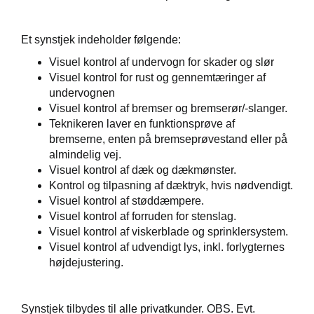
 service
Et synstjek indeholder følgende:
Visuel kontrol af undervogn for skader og slør
ing
Visuel kontrol for rust og gennemtæringer af
undervognen
Visuel kontrol af bremser og bremserør/-slanger.
Teknikeren laver en funktionsprøve af
bremserne, enten på bremseprøvestand eller på
almindelig vej.
orrudeskift
Visuel kontrol af dæk og dækmønster.
Kontrol og tilpasning af dæktryk, hvis nødvendigt.
lse og bilpleje
Visuel kontrol af støddæmpere.
Visuel kontrol af forruden for stenslag.
Visuel kontrol af viskerblade og sprinklersystem.
Visuel kontrol af udvendigt lys, inkl. forlygternes
højdejustering.
ens
Synstjek tilbydes til alle privatkunder. OBS. Evt.