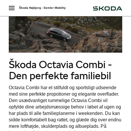
Škoda
Toggle
Škoda Højbjerg - Semler Mobility
navigation
r
Škoda Octavia Combi -
 ŠKODA
Den perfekte familiebil
easing
Octavia Combi har et stilfuldt og sportsligt udseende
med sine perfekte propotioner og elegante overflader.
Den usædvanliget rummelige Octavia Combi vil
opfylde dine arbejdsmæssige behov i løbet af ugen og
bonnement
har plads til alle familieplanerne i weekenden. Du kan
sidde komfortabelt bag rattet, og glæde dig over endnu
mere lofthøjde, skulderplads og albueplads. På