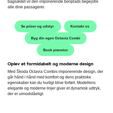
bagsædet vil den imponerende benplads begejstre
alle dine passagerer.
Se priser og udstyr
Kontakt os
Byg din egen Octavia Combi
i
Book prøvetur
Oplev et formidabelt og moderne design
Med Škoda Octavia Combis imponerende design, der
går hånd i hånd med komfort og dens praktiske
egenskaber kan du hurtigt blive forført. Modellens
elegante og moderne linjer giver et dynamisk udtryk,
der er uimodståeligt.