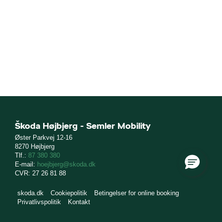
Škoda Højbjerg - Semler Mobility
Øster Parkvej 12-16
8270 Højbjerg
Tlf.:
87 380 380
E-mail:
hoejbjerg@skoda.dk
CVR: 27 26 81 88
skoda.dk
Cookiepolitik
Betingelser for online booking
Privatlivspolitik
Kontakt