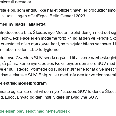
iere til næste år.
ste elbil, som endnu ikke har et officielt navn, er produktions
lbiludstillingen eCarExpo i Bella Center i 2023.
med ny plads i alfabetet
ntroducerede bl.a. Škodas nye Modern Solid-design med det si
Tech-Deck Face er en moderne fortolkning af den velkendte Ško
er erstattet af en mørk øvre front, som skjuler bilens sensorer. I
m løber mellem LED-forlygterne.
den nye 7-sæders SUV ser da også ud til at være nærbeslægtet
så på markante nyskabelser. F.eks. bryder den store SUV med årt
De er nu i stedet T-formede og runder hjørnerne for at give mest 
ste elektriske SUV, Epiq, stiller med, når den får verdenspremi
elektrisk modelprogram
dste og største elbil vil den nye 7-sæders SUV fuldende Škod
iq, Elroq, Enyaq og den indtil videre unavngivne SUV.
elelsen blev sendt med Mynewsdesk