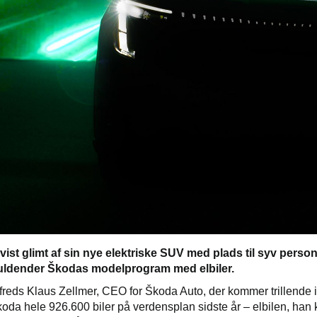
vist glimt af sin nye elektriske SUV med plads til syv perso
uldender Škodas modelprogram med elbiler.
ilfreds Klaus Zellmer, CEO for Škoda Auto, der kommer trillende i
oda hele 926.600 biler på verdensplan sidste år – elbilen, han 