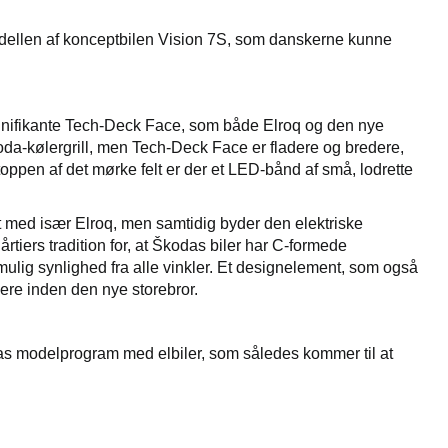
modellen af konceptbilen Vision 7S, som danskerne kunne
gnifikante Tech-Deck Face, som både Elroq og den nye
da-kølergrill, men Tech-Deck Face er fladere og bredere,
 toppen af det mørke felt er der et LED-bånd af små, lodrette
 med især Elroq, men samtidig byder den elektriske
iers tradition for, at Škodas biler har C-formede
mulig synlighed fra alle vinkler. Et designelement, som også
ere inden den nye storebror.
as modelprogram med elbiler, som således kommer til at