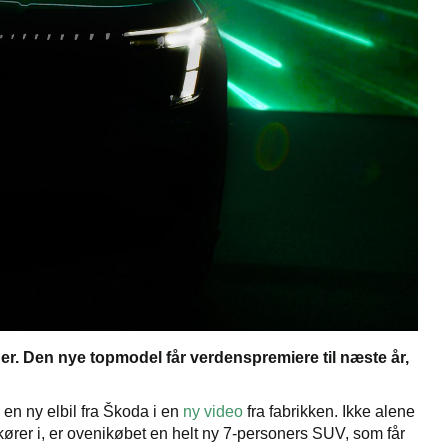
ner. Den nye topmodel får verdenspremiere til næste år,
 en ny elbil fra Škoda i en
ny video
fra fabrikken. Ikke alene
kører i, er ovenikøbet en helt ny 7-personers SUV, som får