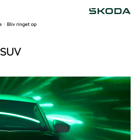
Škoda
e
Bliv ringet op
 SUV