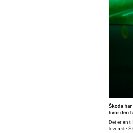
Škoda har 
hvor den f
Det er en t
leverede Šk