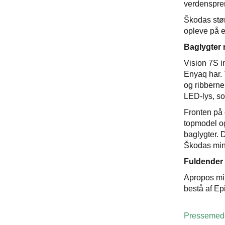
verdensprem
Škodas stør
opleve på e
Baglygter 
Vision 7S i
Enyaq har. 
og ribberne 
LED-lys, so
Fronten på 
topmodel og
baglygter. 
Škodas mind
Fuldender 
Apropos min
bestå af Ep
Pressemedd